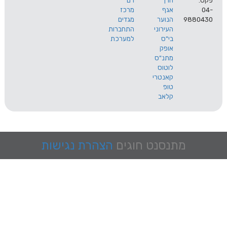
הרך
רם
אגף
מרכז
9
הנוער
מגדים
העירוני
התחברות
בי"ס
למערכת
אופק
מתנ"ס
לוטוס
קאנטרי
טופ
קלאב
מתנסנט
חוגים
הצהרת נגישות