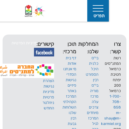
תפריט
המחלקות
תוכן
קישורים:
מדיניות הפרטיות
שלנו:
מרכזי:
בי"ס
דף בית
ים
כלנית
אודות
היכל
מי אנחנו
חיפוש
הספורט
הסדרי
רבין
נגישות
הצהרת
בי"ס
פיזיים
נגישות
מוריה
באתר
מדיניות
מרכז
המרכז
פרטיות
עלה
הקהילתי
ניוזלטר
צרכים
השלוחות
החודש
מיוחדים
שלנו
s
המרכז
רבין
karm
לגיל
גבעת