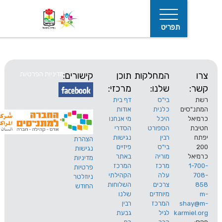
תפריט
המחלקות
תוכן
קישורים:
מדיניות הפרטיות
שלנו:
מרכזי:
בי"ס
דף בית
ים
כלנית
אודות
היכל
מי אנחנו
חיפוש
הספורט
הסדרי
רבין
נגישות
הצהרת
בי"ס
פיזיים
נגישות
מוריה
באתר
מדיניות
מרכז
המרכז
פרטיות
עלה
הקהילתי
ניוזלטר
צרכים
השלוחות
החודש
מיוחדים
שלנו
s
המרכז
רבין
karm
לגיל
גבעת