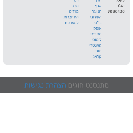
הרך
רם
אגף
מרכז
9
הנוער
מגדים
העירוני
התחברות
בי"ס
למערכת
אופק
מתנ"ס
לוטוס
קאנטרי
טופ
קלאב
מתנסנט
חוגים
הצהרת נגישות