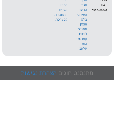
הרך
רם
אגף
מרכז
9
הנוער
מגדים
העירוני
התחברות
בי"ס
למערכת
אופק
מתנ"ס
לוטוס
קאנטרי
טופ
קלאב
מתנסנט
חוגים
הצהרת נגישות