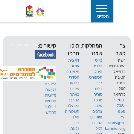
תפריט
המחלקות
תוכן
קישורים:
מדיניות הפרטיות
שלנו:
מרכזי:
בי"ס
דף בית
ים
כלנית
אודות
היכל
מי אנחנו
חיפוש
הספורט
הסדרי
רבין
נגישות
הצהרת
בי"ס
פיזיים
נגישות
מוריה
באתר
מדיניות
מרכז
המרכז
פרטיות
עלה
הקהילתי
ניוזלטר
צרכים
השלוחות
החודש
מיוחדים
שלנו
s
המרכז
רבין
karm
לגיל
גבעת