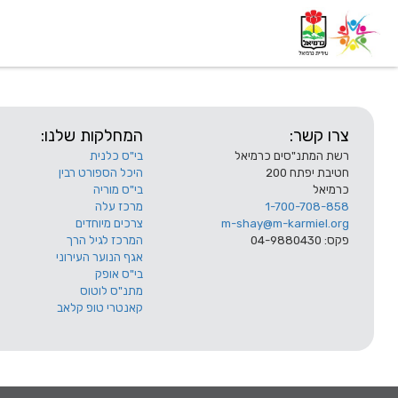
דף בית
אודות
השלוחות
צרו קשר:
המחלקות שלנו:
רשת המתנ"סים כרמיאל
בי"ס כלנית
חטיבת יפתח 200
היכל הספורט רבין
כרמיאל
בי"ס מוריה
1-700-708-858
מרכז עלה
m-shay@m-karmiel.org
צרכים מיוחדים
פקס: 04-9880430
המרכז לגיל הרך
אגף הנוער העירוני
בי"ס אופק
מתנ"ס לוטוס
קאנטרי טופ קלאב