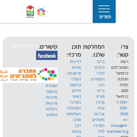
תפריט
המחלקות
תוכן
קישורים:
מדיניות הפרטיות
שלנו:
מרכזי:
בי"ס
דף בית
ים
כלנית
אודות
היכל
מי אנחנו
חיפוש
הספורט
הסדרי
רבין
נגישות
הצהרת
בי"ס
פיזיים
נגישות
מוריה
באתר
מדיניות
מרכז
המרכז
פרטיות
עלה
הקהילתי
ניוזלטר
צרכים
השלוחות
החודש
מיוחדים
שלנו
s
המרכז
רבין
karm
לגיל
גבעת