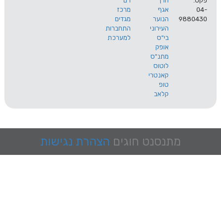
הרך
רם
אגף
מרכז
9
הנוער
מגדים
העירוני
התחברות
בי"ס
למערכת
אופק
מתנ"ס
לוטוס
קאנטרי
טופ
קלאב
מתנסנט
חוגים
הצהרת נגישות