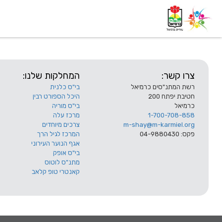
דף בית
אודות
השלוחות
צרו קשר:
המחלקות שלנו:
רשת המתנ"סים כרמיאל
בי"ס כלנית
חטיבת יפתח 200
היכל הספורט רבין
כרמיאל
בי"ס מוריה
1-700-708-858
מרכז עלה
m-shay@m-karmiel.org
צרכים מיוחדים
פקס: 04-9880430
המרכז לגיל הרך
אגף הנוער העירוני
בי"ס אופק
מתנ"ס לוטוס
קאנטרי טופ קלאב