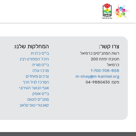
דף בית
אודות
השלוחות
צרו קשר:
המחלקות שלנו:
רשת המתנ"סים כרמיאל
בי"ס כלנית
חטיבת יפתח 200
היכל הספורט רבין
כרמיאל
בי"ס מוריה
1-700-708-858
מרכז עלה
m-shay@m-karmiel.org
צרכים מיוחדים
פקס: 04-9880430
המרכז לגיל הרך
אגף הנוער העירוני
בי"ס אופק
מתנ"ס לוטוס
קאנטרי טופ קלאב