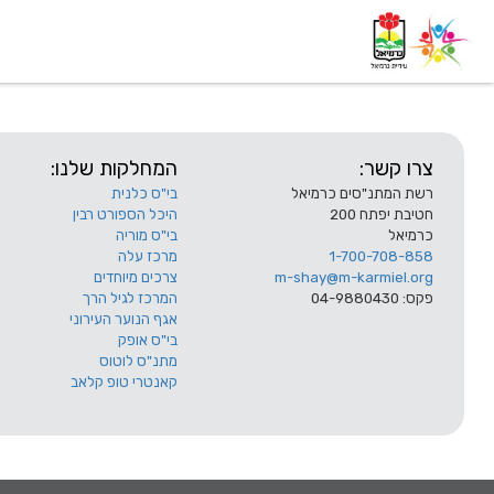
דף בית
אודות
השלוחות
צרו קשר:
המחלקות שלנו:
רשת המתנ"סים כרמיאל
בי"ס כלנית
חטיבת יפתח 200
היכל הספורט רבין
כרמיאל
בי"ס מוריה
1-700-708-858
מרכז עלה
m-shay@m-karmiel.org
צרכים מיוחדים
פקס: 04-9880430
המרכז לגיל הרך
אגף הנוער העירוני
בי"ס אופק
מתנ"ס לוטוס
קאנטרי טופ קלאב