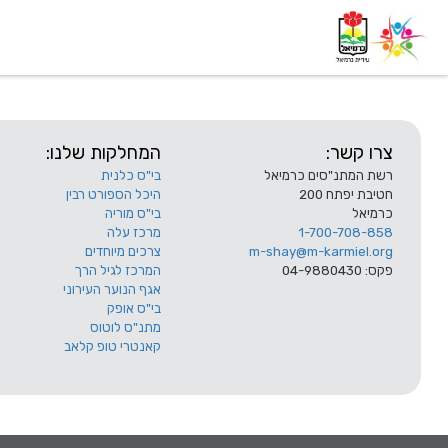
דף בית
אודות
השלוחות
צרו קשר:
המחלקות שלנו:
רשת המתנ"סים כרמיאל
בי"ס כלנית
חטיבת יפתח 200
היכל הספורט רבין
כרמיאל
בי"ס מוריה
1-700-708-858
מרכז עלה
m-shay@m-karmiel.org
צרכים מיוחדים
פקס: 04-9880430
המרכז לגיל הרך
אגף הנוער העירוני
בי"ס אופק
מתנ"ס לוטוס
קאנטרי טופ קלאב