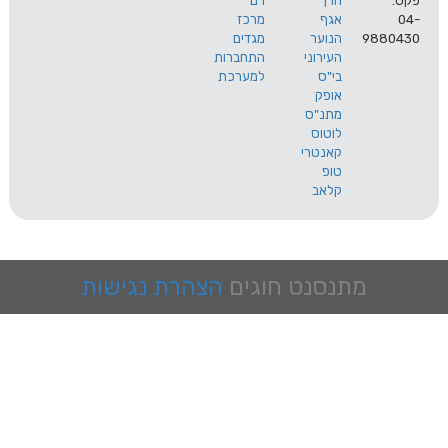
הרך
רם
אגף
מרכז
9
הנוער
מגדים
העירוני
התחברות
בי"ס
למערכת
אופק
מתנ"ס
לוטוס
קאנטרי
טופ
קלאב
מתנסנט
חוגים
הצהרת נגישות