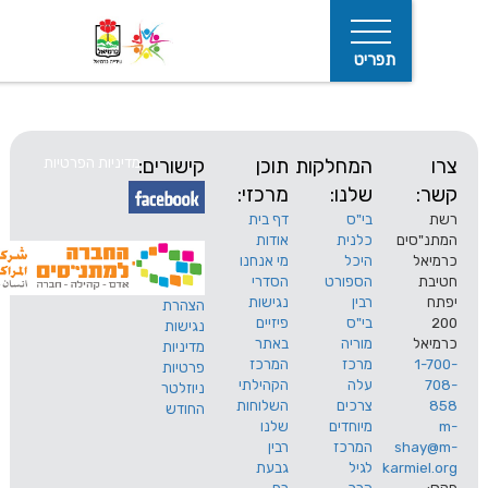
תפריט
המחלקות
תוכן
קישורים:
מדיניות הפרטיות
שלנו:
מרכזי:
בי"ס
דף בית
ים
כלנית
אודות
היכל
מי אנחנו
חיפוש
הספורט
הסדרי
רבין
נגישות
הצהרת
בי"ס
פיזיים
נגישות
מוריה
באתר
מדיניות
מרכז
המרכז
פרטיות
עלה
הקהילתי
ניוזלטר
צרכים
השלוחות
החודש
מיוחדים
שלנו
s
המרכז
רבין
karm
לגיל
גבעת