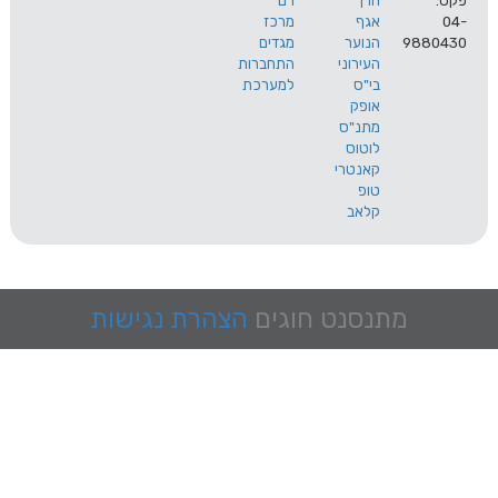
הרך
רם
אגף
מרכז
9
הנוער
מגדים
העירוני
התחברות
בי"ס
למערכת
אופק
מתנ"ס
לוטוס
קאנטרי
טופ
קלאב
מתנסנט
חוגים
הצהרת נגישות