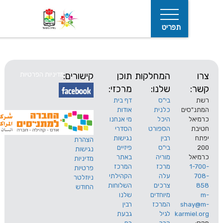
תפריט
המחלקות
תוכן
קישורים:
מדיניות הפרטיות
שלנו:
מרכזי:
בי"ס
דף בית
ים
כלנית
אודות
היכל
מי אנחנו
חיפוש
הספורט
הסדרי
רבין
נגישות
הצהרת
בי"ס
פיזיים
נגישות
מוריה
באתר
מדיניות
מרכז
המרכז
פרטיות
עלה
הקהילתי
ניוזלטר
צרכים
השלוחות
החודש
מיוחדים
שלנו
s
המרכז
רבין
karm
לגיל
גבעת