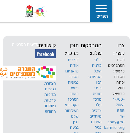
תפריט
המחלקות
תוכן
קישורים:
מדיניות הפרטיות
שלנו:
מרכזי:
בי"ס
דף בית
ים
כלנית
אודות
היכל
מי אנחנו
חיפוש
הספורט
הסדרי
רבין
נגישות
הצהרת
בי"ס
פיזיים
נגישות
מוריה
באתר
מדיניות
מרכז
המרכז
פרטיות
עלה
הקהילתי
ניוזלטר
צרכים
השלוחות
החודש
מיוחדים
שלנו
s
המרכז
רבין
karm
לגיל
גבעת