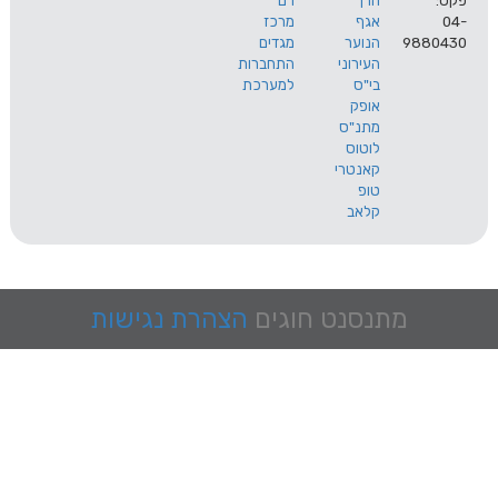
הרך
רם
אגף
מרכז
9
הנוער
מגדים
העירוני
התחברות
בי"ס
למערכת
אופק
מתנ"ס
לוטוס
קאנטרי
טופ
קלאב
מתנסנט
חוגים
הצהרת נגישות