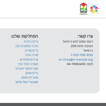
דף בית
אודות
השלוחות
צרו קשר:
המחלקות שלנו:
רשת המתנ"סים כרמיאל
בי"ס כלנית
חטיבת יפתח 200
היכל הספורט רבין
כרמיאל
בי"ס מוריה
1-700-708-858
מרכז עלה
m-shay@m-karmiel.org
צרכים מיוחדים
פקס: 04-9880430
המרכז לגיל הרך
אגף הנוער העירוני
בי"ס אופק
מתנ"ס לוטוס
קאנטרי טופ קלאב