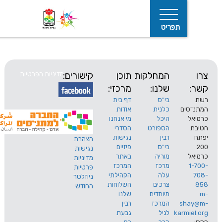
תפריט
המחלקות
תוכן
קישורים:
מדיניות הפרטיות
שלנו:
מרכזי:
בי"ס
דף בית
ים
כלנית
אודות
היכל
מי אנחנו
חיפוש
הספורט
הסדרי
רבין
נגישות
הצהרת
בי"ס
פיזיים
נגישות
מוריה
באתר
מדיניות
מרכז
המרכז
פרטיות
עלה
הקהילתי
ניוזלטר
צרכים
השלוחות
החודש
מיוחדים
שלנו
s
המרכז
רבין
karm
לגיל
גבעת