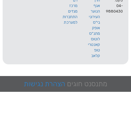
הרך
רם
אגף
מרכז
9
הנוער
מגדים
העירוני
התחברות
בי"ס
למערכת
אופק
מתנ"ס
לוטוס
קאנטרי
טופ
קלאב
מתנסנט
חוגים
הצהרת נגישות