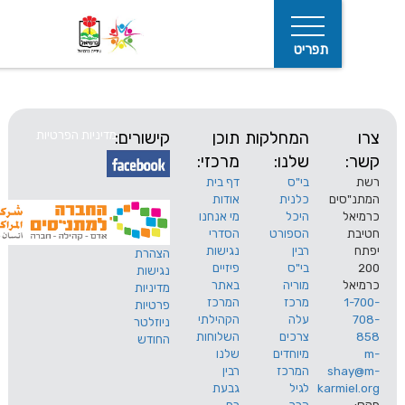
תפריט
המחלקות
תוכן
קישורים:
מדיניות הפרטיות
שלנו:
מרכזי:
בי"ס
דף בית
ים
כלנית
אודות
היכל
מי אנחנו
חיפוש
הספורט
הסדרי
רבין
נגישות
הצהרת
בי"ס
פיזיים
נגישות
מוריה
באתר
מדיניות
מרכז
המרכז
פרטיות
עלה
הקהילתי
ניוזלטר
צרכים
השלוחות
החודש
מיוחדים
שלנו
s
המרכז
רבין
karm
לגיל
גבעת