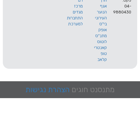
הרך
רם
אגף
מרכז
9
הנוער
מגדים
העירוני
התחברות
בי"ס
למערכת
אופק
מתנ"ס
לוטוס
קאנטרי
טופ
קלאב
מתנסנט
חוגים
הצהרת נגישות