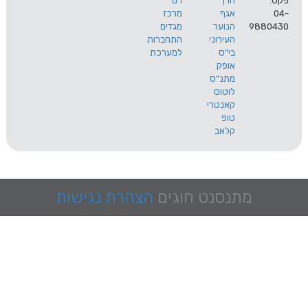
הרך
רם
אגף
מרכז
9
הנוער
מגדים
העירוני
התחברות
בי"ס
למערכת
אופק
מתנ"ס
לוטוס
קאנטרי
טופ
קלאב
מתנסנט
חוגים
הצהרת נגישות