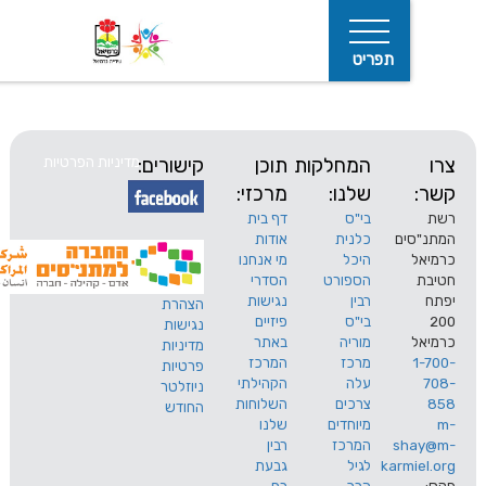
תפריט
המחלקות
תוכן
קישורים:
מדיניות הפרטיות
שלנו:
מרכזי:
בי"ס
דף בית
ים
כלנית
אודות
היכל
מי אנחנו
חיפוש
הספורט
הסדרי
רבין
נגישות
הצהרת
בי"ס
פיזיים
נגישות
מוריה
באתר
מדיניות
מרכז
המרכז
פרטיות
עלה
הקהילתי
ניוזלטר
צרכים
השלוחות
החודש
מיוחדים
שלנו
s
המרכז
רבין
karm
לגיל
גבעת