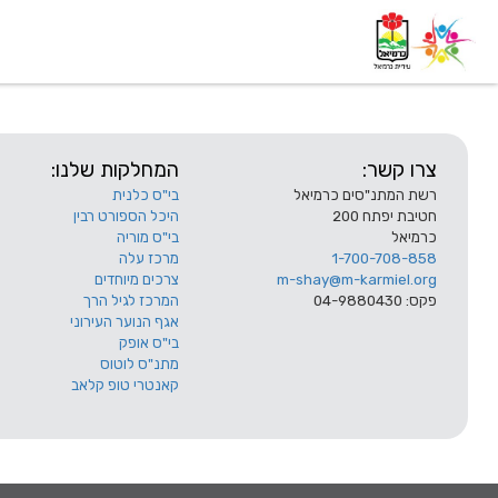
דף בית
אודות
השלוחות
צרו קשר:
המחלקות שלנו:
רשת המתנ"סים כרמיאל
בי"ס כלנית
חטיבת יפתח 200
היכל הספורט רבין
כרמיאל
בי"ס מוריה
1-700-708-858
מרכז עלה
m-shay@m-karmiel.org
צרכים מיוחדים
פקס: 04-9880430
המרכז לגיל הרך
אגף הנוער העירוני
בי"ס אופק
מתנ"ס לוטוס
קאנטרי טופ קלאב