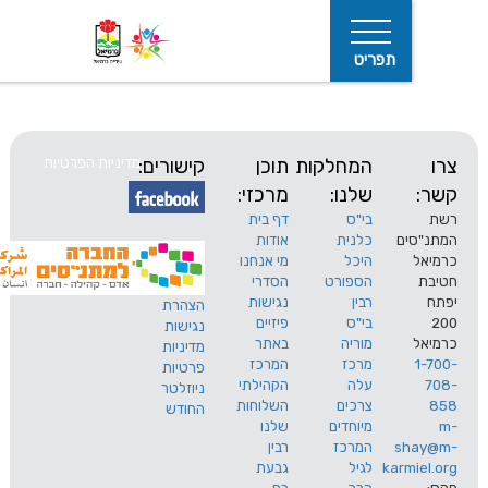
תפריט
המחלקות
תוכן
קישורים:
מדיניות הפרטיות
שלנו:
מרכזי:
בי"ס
דף בית
ים
כלנית
אודות
היכל
מי אנחנו
חיפוש
הספורט
הסדרי
רבין
נגישות
הצהרת
בי"ס
פיזיים
נגישות
מוריה
באתר
מדיניות
מרכז
המרכז
פרטיות
עלה
הקהילתי
ניוזלטר
צרכים
השלוחות
החודש
מיוחדים
שלנו
s
המרכז
רבין
karm
לגיל
גבעת