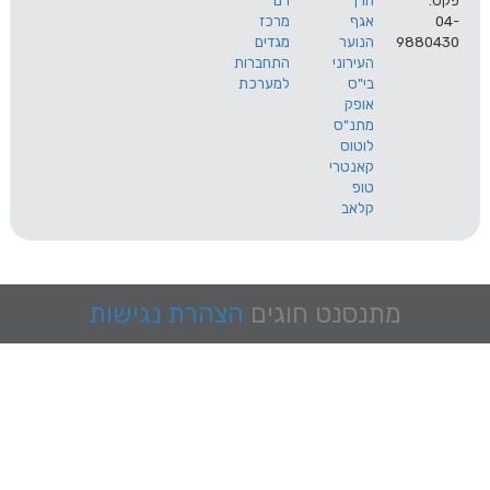
הרך
רם
אגף
מרכז
9
הנוער
מגדים
העירוני
התחברות
בי"ס
למערכת
אופק
מתנ"ס
לוטוס
קאנטרי
טופ
קלאב
מתנסנט
חוגים
הצהרת נגישות