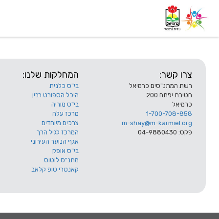
דף בית
אודות
השלוחות
צרו קשר:
המחלקות שלנו:
רשת המתנ"סים כרמיאל
בי"ס כלנית
חטיבת יפתח 200
היכל הספורט רבין
כרמיאל
בי"ס מוריה
1-700-708-858
מרכז עלה
m-shay@m-karmiel.org
צרכים מיוחדים
פקס: 04-9880430
המרכז לגיל הרך
אגף הנוער העירוני
בי"ס אופק
מתנ"ס לוטוס
קאנטרי טופ קלאב