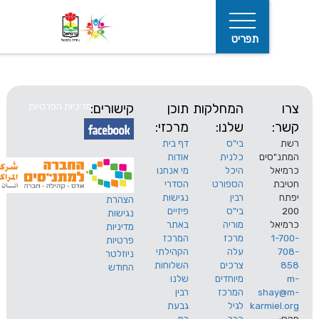
תפריט
המחלקות
תוכן
קישורים:
מדיניות הפרטיות
שלנו:
מרכזי:
בי"ס
דף בית
ים
כלנית
אודות
היכל
מי אנחנו
חיפוש
הספורט
הסדרי
רבין
נגישות
הצהרת
בי"ס
פיזיים
נגישות
מוריה
באתר
מדיניות
מרכז
המרכז
פרטיות
עלה
הקהילתי
ניוזלטר
צרכים
השלוחות
החודש
מיוחדים
שלנו
s
המרכז
רבין
karm
לגיל
גבעת