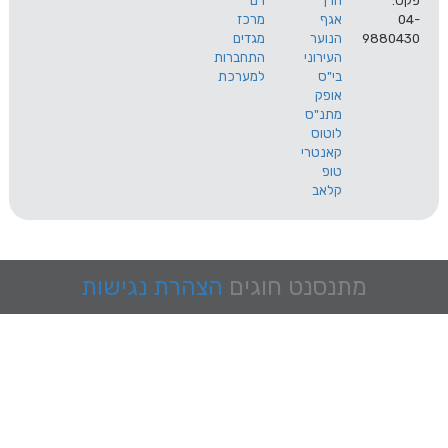
הרך
רם
אגף
מרכז
9
הנוער
מגדים
העירוני
התחברות
בי"ס
למערכת
אופק
מתנ"ס
לוטוס
קאנטרי
טופ
קלאב
מתנסנט
חוגים
הצהרת נגישות