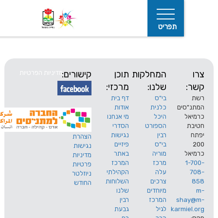
תפריט
המחלקות
תוכן
קישורים:
מדיניות הפרטיות
שלנו:
מרכזי:
בי"ס
דף בית
ים
כלנית
אודות
היכל
מי אנחנו
חיפוש
הספורט
הסדרי
רבין
נגישות
הצהרת
בי"ס
פיזיים
נגישות
מוריה
באתר
מדיניות
מרכז
המרכז
פרטיות
עלה
הקהילתי
ניוזלטר
צרכים
השלוחות
החודש
מיוחדים
שלנו
s
המרכז
רבין
karm
לגיל
גבעת