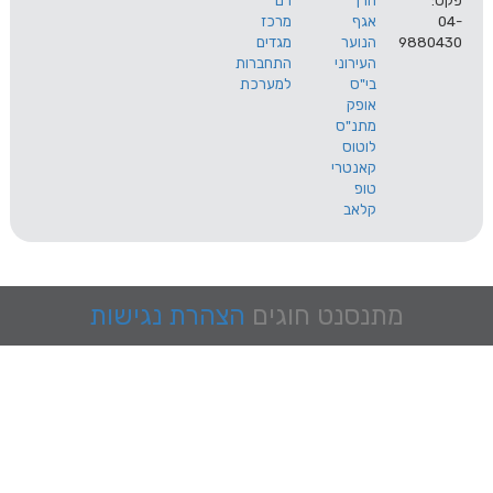
הרך
רם
אגף
מרכז
9
הנוער
מגדים
העירוני
התחברות
בי"ס
למערכת
אופק
מתנ"ס
לוטוס
קאנטרי
טופ
קלאב
מתנסנט
חוגים
הצהרת נגישות