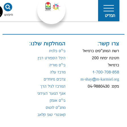
חיפוש
נגישו
תפריט
צרו קשר:
המחלקות שלנו:
מדיניות
הפרטיות
רשת המתנ"סים כרמיאל
בי"ס כלנית
חטיבת יפתח 200
היכל הספורט רבין
כרמיאל
בי"ס מוריה
1-700-708-858
מרכז עלה
m-shay@m-karmiel.org
צרכים מיוחדים
פקס: 04-9880430
המרכז לגיל הרך
אגף הנוער העירוני
בי"ס אופק
מתנ"ס לוטוס
קאנטרי טופ קלאב