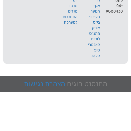
הרך
רם
אגף
מרכז
9
הנוער
מגדים
העירוני
התחברות
בי"ס
למערכת
אופק
מתנ"ס
לוטוס
קאנטרי
טופ
קלאב
מתנסנט
חוגים
הצהרת נגישות