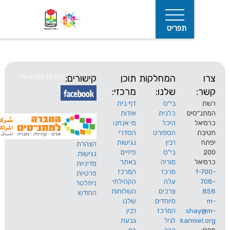
תפריט
המחלקות
תוכן
קישורים:
מדיניות הפרטיות
שלנו:
מרכזי:
בי"ס
דף בית
ים
כלנית
אודות
היכל
מי אנחנו
חיפוש
הספורט
הסדרי
רבין
נגישות
הצהרת
בי"ס
פיזיים
נגישות
מוריה
באתר
מדיניות
מרכז
המרכז
פרטיות
עלה
הקהילתי
ניוזלטר
צרכים
השלוחות
החודש
מיוחדים
שלנו
s
המרכז
רבין
karm
לגיל
גבעת