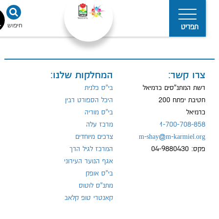
חיפוש
נגישו
תפריט
צרו קשר:
המחלקות שלנו:
מדיניות
הפרטיות
רשת המתנ"סים כרמיאל
בי"ס כלנית
חטיבת יפתח 200
היכל הספורט רבין
כרמיאל
בי"ס מוריה
1-700-708-858
מרכז עלה
m-shay@m-karmiel.org
צרכים מיוחדים
פקס: 04-9880430
המרכז לגיל הרך
אגף הנוער העירוני
בי"ס אופק
מתנ"ס לוטוס
קאנטרי טופ קלאב