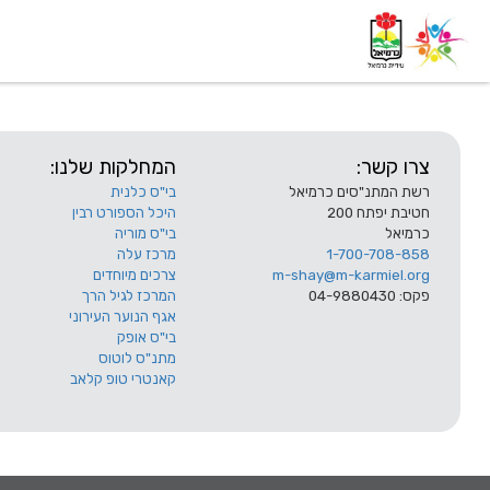
דף בית
אודות
השלוחות
צרו קשר:
המחלקות שלנו:
רשת המתנ"סים כרמיאל
בי"ס כלנית
חטיבת יפתח 200
היכל הספורט רבין
כרמיאל
בי"ס מוריה
1-700-708-858
מרכז עלה
m-shay@m-karmiel.org
צרכים מיוחדים
פקס: 04-9880430
המרכז לגיל הרך
אגף הנוער העירוני
בי"ס אופק
מתנ"ס לוטוס
קאנטרי טופ קלאב