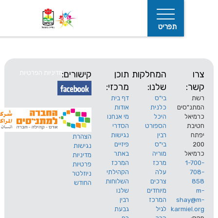
תפריט
המחלקות
תוכן
קישורים:
מדיניות הפרטיות
שלנו:
מרכזי:
בי"ס
דף בית
ים
כלנית
אודות
היכל
מי אנחנו
חיפוש
הספורט
הסדרי
רבין
נגישות
הצהרת
בי"ס
פיזיים
נגישות
מוריה
באתר
מדיניות
מרכז
המרכז
פרטיות
עלה
הקהילתי
ניוזלטר
צרכים
השלוחות
החודש
מיוחדים
שלנו
s
המרכז
רבין
karm
לגיל
גבעת