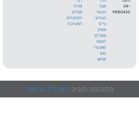
הרך
רם
אגף
מרכז
9
הנוער
מגדים
העירוני
התחברות
בי"ס
למערכת
אופק
מתנ"ס
לוטוס
קאנטרי
טופ
קלאב
מתנסנט
חוגים
הצהרת נגישות