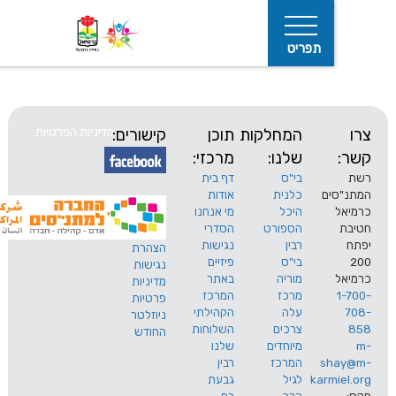
תפריט
המחלקות
תוכן
קישורים:
מדיניות הפרטיות
שלנו:
מרכזי:
בי"ס
דף בית
ים
כלנית
אודות
היכל
מי אנחנו
חיפוש
הספורט
הסדרי
רבין
נגישות
הצהרת
בי"ס
פיזיים
נגישות
מוריה
באתר
מדיניות
מרכז
המרכז
פרטיות
עלה
הקהילתי
ניוזלטר
צרכים
השלוחות
החודש
מיוחדים
שלנו
s
המרכז
רבין
karm
לגיל
גבעת