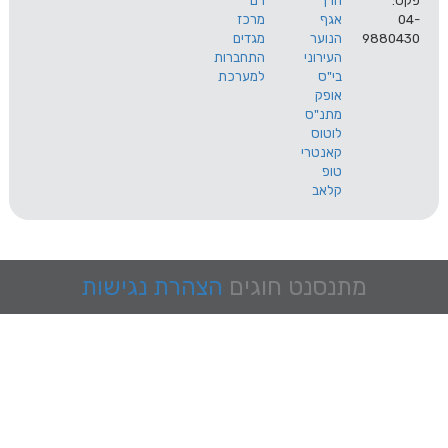
הרך
רם
אגף
מרכז
9
הנוער
מגדים
העירוני
התחברות
בי"ס
למערכת
אופק
מתנ"ס
לוטוס
קאנטרי
טופ
קלאב
מתנסנט
חוגים
הצהרת נגישות