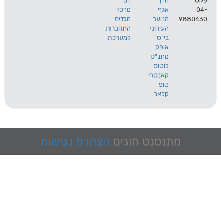
הרך
רם
אגף
מרכז
9
הנוער
מגדים
העירוני
התחברות
בי"ס
למערכת
אופק
מתנ"ס
לוטוס
קאנטרי
טופ
קלאב
מתנסנט
חוגים
הצהרת נגישות