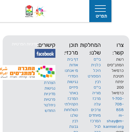
תפריט
המחלקות
תוכן
קישורים:
מדיניות הפרטיות
שלנו:
מרכזי:
בי"ס
דף בית
ים
כלנית
אודות
היכל
מי אנחנו
חיפוש
הספורט
הסדרי
רבין
נגישות
הצהרת
בי"ס
פיזיים
נגישות
מוריה
באתר
מדיניות
מרכז
המרכז
פרטיות
עלה
הקהילתי
ניוזלטר
צרכים
השלוחות
החודש
מיוחדים
שלנו
s
המרכז
רבין
karm
לגיל
גבעת