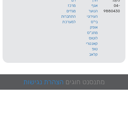
הרך
רם
אגף
מרכז
9
הנוער
מגדים
העירוני
התחברות
בי"ס
למערכת
אופק
מתנ"ס
לוטוס
קאנטרי
טופ
קלאב
מתנסנט
חוגים
הצהרת נגישות