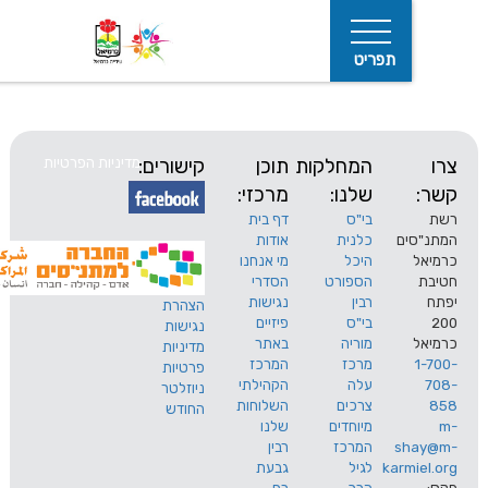
תפריט
המחלקות
תוכן
קישורים:
מדיניות הפרטיות
שלנו:
מרכזי:
בי"ס
דף בית
ים
כלנית
אודות
היכל
מי אנחנו
חיפוש
הספורט
הסדרי
רבין
נגישות
הצהרת
בי"ס
פיזיים
נגישות
מוריה
באתר
מדיניות
מרכז
המרכז
פרטיות
עלה
הקהילתי
ניוזלטר
צרכים
השלוחות
החודש
מיוחדים
שלנו
s
המרכז
רבין
karm
לגיל
גבעת