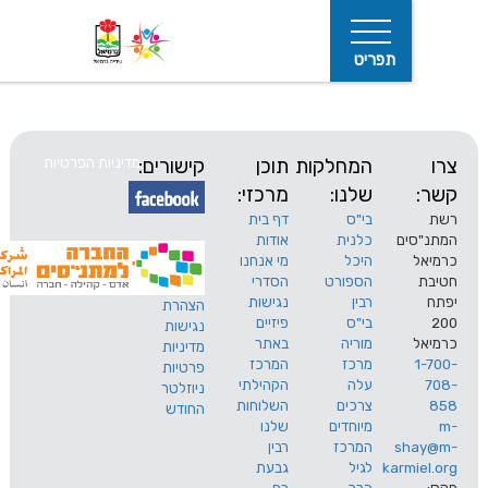
תפריט
המחלקות
תוכן
קישורים:
מדיניות הפרטיות
שלנו:
מרכזי:
בי"ס
דף בית
ים
כלנית
אודות
היכל
מי אנחנו
חיפוש
הספורט
הסדרי
רבין
נגישות
הצהרת
בי"ס
פיזיים
נגישות
מוריה
באתר
מדיניות
מרכז
המרכז
פרטיות
עלה
הקהילתי
ניוזלטר
צרכים
השלוחות
החודש
מיוחדים
שלנו
s
המרכז
רבין
karm
לגיל
גבעת