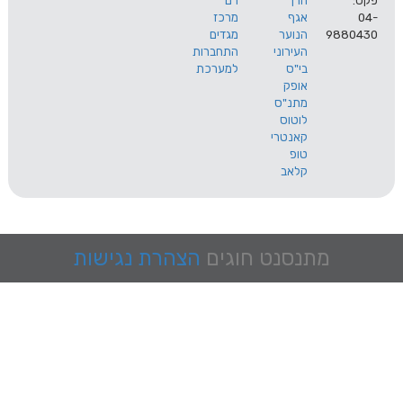
הרך
רם
אגף
מרכז
9
הנוער
מגדים
העירוני
התחברות
בי"ס
למערכת
אופק
מתנ"ס
לוטוס
קאנטרי
טופ
קלאב
מתנסנט
חוגים
הצהרת נגישות