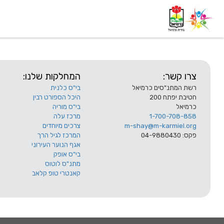
דף בית
אודות
השלוחות
צרו קשר:
המחלקות שלנו:
רשת המתנ"סים כרמיאל
בי"ס כלנית
חטיבת יפתח 200
היכל הספורט רבין
כרמיאל
בי"ס מוריה
1-700-708-858
מרכז עלה
m-shay@m-karmiel.org
צרכים מיוחדים
פקס: 04-9880430
המרכז לגיל הרך
אגף הנוער העירוני
בי"ס אופק
מתנ"ס לוטוס
קאנטרי טופ קלאב