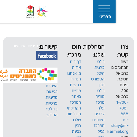
תפריט
המחלקות
תוכן
קישורים:
מדיניות הפרטיות
שלנו:
מרכזי:
בי"ס
דף בית
ים
כלנית
אודות
היכל
מי אנחנו
חיפוש
הספורט
הסדרי
רבין
נגישות
הצהרת
בי"ס
פיזיים
נגישות
מוריה
באתר
מדיניות
מרכז
המרכז
פרטיות
עלה
הקהילתי
ניוזלטר
צרכים
השלוחות
החודש
מיוחדים
שלנו
s
המרכז
רבין
karm
לגיל
גבעת