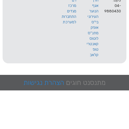
הרך
רם
אגף
מרכז
9
הנוער
מגדים
העירוני
התחברות
בי"ס
למערכת
אופק
מתנ"ס
לוטוס
קאנטרי
טופ
קלאב
מתנסנט
חוגים
הצהרת נגישות