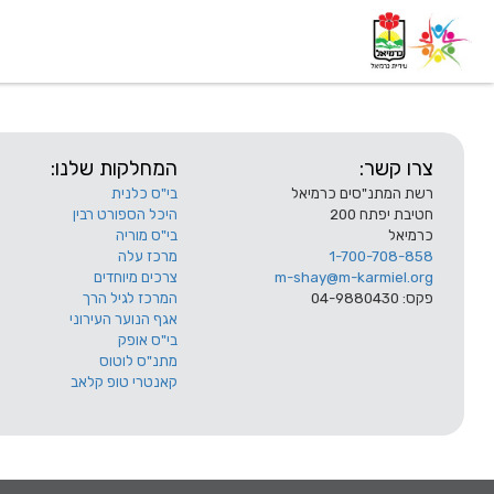
דף בית
אודות
השלוחות
צרו קשר:
המחלקות שלנו:
רשת המתנ"סים כרמיאל
בי"ס כלנית
חטיבת יפתח 200
היכל הספורט רבין
כרמיאל
בי"ס מוריה
1-700-708-858
מרכז עלה
m-shay@m-karmiel.org
צרכים מיוחדים
פקס: 04-9880430
המרכז לגיל הרך
אגף הנוער העירוני
בי"ס אופק
מתנ"ס לוטוס
קאנטרי טופ קלאב