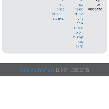
הרך
רם
אגף
מרכז
9
הנוער
מגדים
העירוני
התחברות
בי"ס
למערכת
אופק
מתנ"ס
לוטוס
קאנטרי
טופ
קלאב
מתנסנט
חוגים
הצהרת נגישות