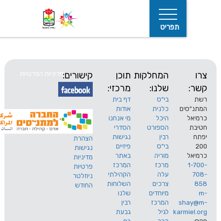
תפריט
המחלקות
תוכן
קישורים:
מדיניות הפרטיות
שלנו:
מרכזי:
בי"ס
דף בית
ים
כלנית
אודות
היכל
מי אנחנו
חיפוש
הספורט
הסדרי
רבין
נגישות
הצהרת
בי"ס
פיזיים
נגישות
מוריה
באתר
מדיניות
מרכז
המרכז
פרטיות
עלה
הקהילתי
ניוזלטר
צרכים
השלוחות
החודש
מיוחדים
שלנו
s
המרכז
רבין
karm
לגיל
גבעת