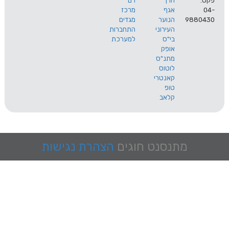
הרך
רם
אגף
מרכז
9
הנוער
מגדים
העירוני
התחברות
בי"ס
למערכת
אופק
מתנ"ס
לוטוס
קאנטרי
טופ
קלאב
מתנסנט
חוגים
הצהרת נגישות