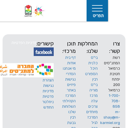
תפריט
המחלקות
תוכן
קישורים:
מדיניות הפרטיות
שלנו:
מרכזי:
בי"ס
דף בית
ים
כלנית
אודות
היכל
מי אנחנו
חיפוש
הספורט
הסדרי
רבין
נגישות
הצהרת
בי"ס
פיזיים
נגישות
מוריה
באתר
מדיניות
מרכז
המרכז
פרטיות
עלה
הקהילתי
ניוזלטר
צרכים
השלוחות
החודש
מיוחדים
שלנו
s
המרכז
רבין
karm
לגיל
גבעת