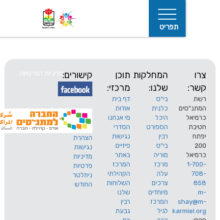
תפריט
המחלקות
תוכן
קישורים:
מדיניות הפרטיות
שלנו:
מרכזי:
בי"ס
דף בית
ים
כלנית
אודות
היכל
מי אנחנו
חיפוש
הספורט
הסדרי
רבין
נגישות
הצהרת
בי"ס
פיזיים
נגישות
מוריה
באתר
מדיניות
מרכז
המרכז
פרטיות
עלה
הקהילתי
ניוזלטר
צרכים
השלוחות
החודש
מיוחדים
שלנו
s
המרכז
רבין
karm
לגיל
גבעת