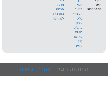
הרך
רם
אגף
מרכז
9
הנוער
מגדים
העירוני
התחברות
בי"ס
למערכת
אופק
מתנ"ס
לוטוס
קאנטרי
טופ
קלאב
מתנסנט
חוגים
הצהרת נגישות