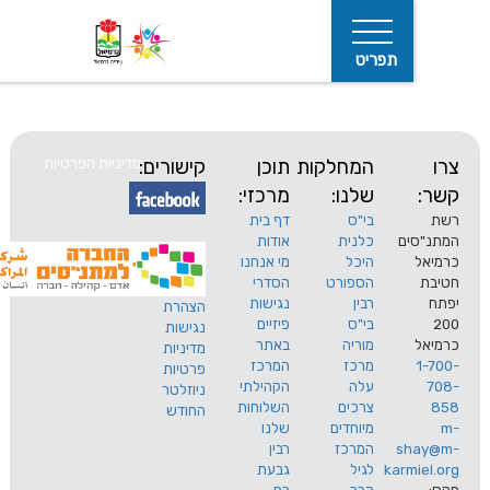
תפריט
המחלקות
תוכן
קישורים:
מדיניות הפרטיות
שלנו:
מרכזי:
בי"ס
דף בית
ים
כלנית
אודות
היכל
מי אנחנו
חיפוש
הספורט
הסדרי
רבין
נגישות
הצהרת
בי"ס
פיזיים
נגישות
מוריה
באתר
מדיניות
מרכז
המרכז
פרטיות
עלה
הקהילתי
ניוזלטר
צרכים
השלוחות
החודש
מיוחדים
שלנו
s
המרכז
רבין
karm
לגיל
גבעת