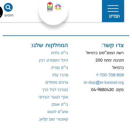
חיפוש
נגישו
תפריט
צרו קשר:
המחלקות שלנו:
מדיניות
הפרטיות
רשת המתנ"סים כרמיאל
בי"ס כלנית
חטיבת יפתח 200
היכל הספורט רבין
כרמיאל
בי"ס מוריה
1-700-708-858
מרכז עלה
m-shay@m-karmiel.org
צרכים מיוחדים
פקס: 04-9880430
המרכז לגיל הרך
אגף הנוער העירוני
בי"ס אופק
מתנ"ס לוטוס
קאנטרי טופ קלאב