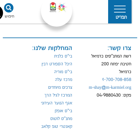
חיפוש
נגישו
תפריט
צרו קשר:
המחלקות שלנו:
מדיניות
הפרטיות
רשת המתנ"סים כרמיאל
בי"ס כלנית
חטיבת יפתח 200
היכל הספורט רבין
כרמיאל
בי"ס מוריה
1-700-708-858
מרכז עלה
m-shay@m-karmiel.org
צרכים מיוחדים
פקס: 04-9880430
המרכז לגיל הרך
אגף הנוער העירוני
בי"ס אופק
מתנ"ס לוטוס
קאנטרי טופ קלאב