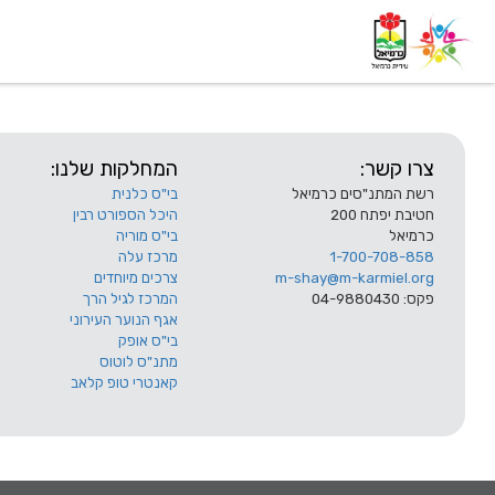
דף בית
אודות
השלוחות
צרו קשר:
המחלקות שלנו:
רשת המתנ"סים כרמיאל
בי"ס כלנית
חטיבת יפתח 200
היכל הספורט רבין
כרמיאל
בי"ס מוריה
1-700-708-858
מרכז עלה
m-shay@m-karmiel.org
צרכים מיוחדים
פקס: 04-9880430
המרכז לגיל הרך
אגף הנוער העירוני
בי"ס אופק
מתנ"ס לוטוס
קאנטרי טופ קלאב