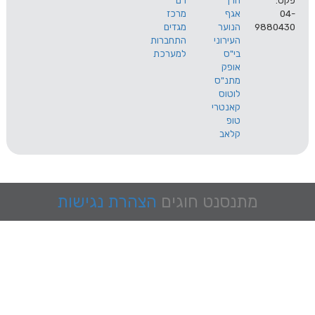
הרך
רם
אגף
מרכז
9
הנוער
מגדים
העירוני
התחברות
בי"ס
למערכת
אופק
מתנ"ס
לוטוס
קאנטרי
טופ
קלאב
מתנסנט
חוגים
הצהרת נגישות