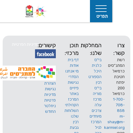
תפריט
המחלקות
תוכן
קישורים:
מדיניות הפרטיות
שלנו:
מרכזי:
בי"ס
דף בית
ים
כלנית
אודות
היכל
מי אנחנו
חיפוש
הספורט
הסדרי
רבין
נגישות
הצהרת
בי"ס
פיזיים
נגישות
מוריה
באתר
מדיניות
מרכז
המרכז
פרטיות
עלה
הקהילתי
ניוזלטר
צרכים
השלוחות
החודש
מיוחדים
שלנו
s
המרכז
רבין
karm
לגיל
גבעת