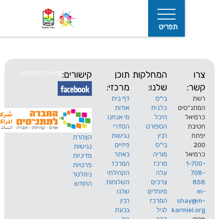
תפריט
המחלקות
תוכן
קישורים:
מדיניות הפרטיות
שלנו:
מרכזי:
בי"ס
דף בית
ים
כלנית
אודות
היכל
מי אנחנו
חיפוש
הספורט
הסדרי
רבין
נגישות
הצהרת
בי"ס
פיזיים
נגישות
מוריה
באתר
מדיניות
מרכז
המרכז
פרטיות
עלה
הקהילתי
ניוזלטר
צרכים
השלוחות
החודש
מיוחדים
שלנו
s
המרכז
רבין
karm
לגיל
גבעת