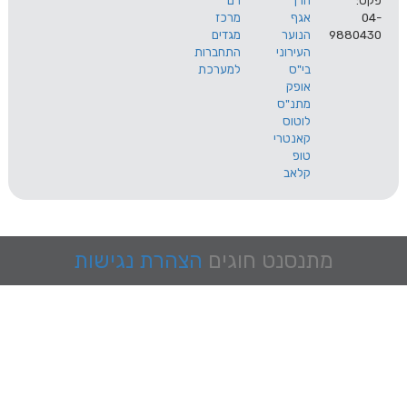
הרך
רם
אגף
מרכז
9
הנוער
מגדים
העירוני
התחברות
בי"ס
למערכת
אופק
מתנ"ס
לוטוס
קאנטרי
טופ
קלאב
מתנסנט
חוגים
הצהרת נגישות