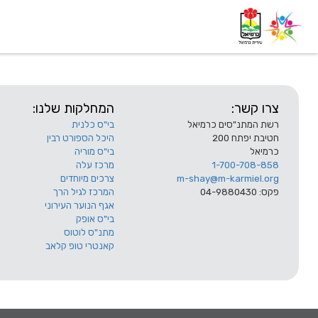
דף בית
אודות
השלוחות
צרו קשר:
המחלקות שלנו:
רשת המתנ"סים כרמיאל
בי"ס כלנית
חטיבת יפתח 200
היכל הספורט רבין
כרמיאל
בי"ס מוריה
1-700-708-858
מרכז עלה
m-shay@m-karmiel.org
צרכים מיוחדים
פקס: 04-9880430
המרכז לגיל הרך
אגף הנוער העירוני
בי"ס אופק
מתנ"ס לוטוס
קאנטרי טופ קלאב