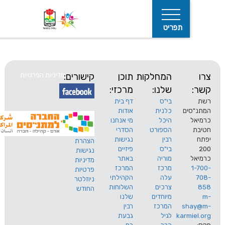
תפריט
המחלקות
תוכן
קישורים:
מדיניות הפרטיות
שלנו:
מרכזי:
בי"ס
דף בית
ים
כלנית
אודות
היכל
מי אנחנו
חיפוש
הספורט
הסדרי
רבין
נגישות
הצהרת
בי"ס
פיזיים
נגישות
מוריה
באתר
מדיניות
מרכז
המרכז
פרטיות
עלה
הקהילתי
ניוזלטר
צרכים
השלוחות
החודש
מיוחדים
שלנו
s
המרכז
רבין
karm
לגיל
גבעת