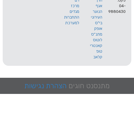
הרך
רם
אגף
מרכז
9
הנוער
מגדים
העירוני
התחברות
בי"ס
למערכת
אופק
מתנ"ס
לוטוס
קאנטרי
טופ
קלאב
מתנסנט
חוגים
הצהרת נגישות