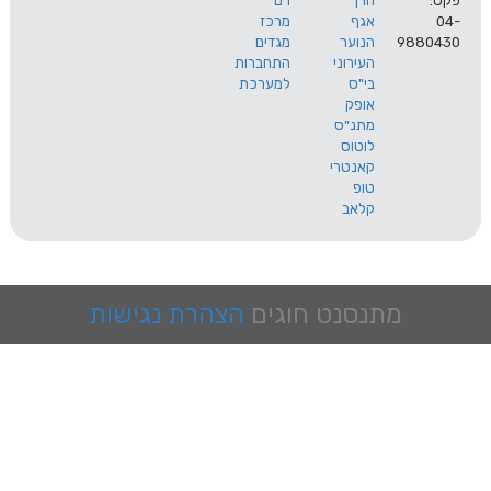
הרך
רם
אגף
מרכז
9
הנוער
מגדים
העירוני
התחברות
בי"ס
למערכת
אופק
מתנ"ס
לוטוס
קאנטרי
טופ
קלאב
מתנסנט
חוגים
הצהרת נגישות