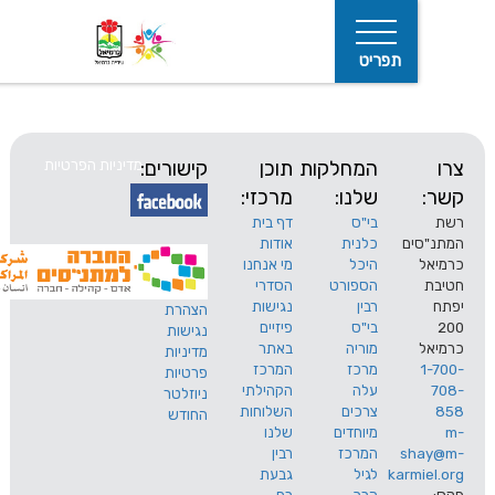
תפריט
המחלקות
תוכן
קישורים:
מדיניות הפרטיות
שלנו:
מרכזי:
בי"ס
דף בית
ים
כלנית
אודות
היכל
מי אנחנו
חיפוש
הספורט
הסדרי
רבין
נגישות
הצהרת
בי"ס
פיזיים
נגישות
מוריה
באתר
מדיניות
מרכז
המרכז
פרטיות
עלה
הקהילתי
ניוזלטר
צרכים
השלוחות
החודש
מיוחדים
שלנו
s
המרכז
רבין
karm
לגיל
גבעת