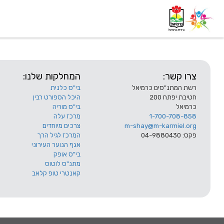
דף בית
אודות
השלוחות
צרו קשר:
המחלקות שלנו:
רשת המתנ"סים כרמיאל
בי"ס כלנית
חטיבת יפתח 200
היכל הספורט רבין
כרמיאל
בי"ס מוריה
1-700-708-858
מרכז עלה
m-shay@m-karmiel.org
צרכים מיוחדים
פקס: 04-9880430
המרכז לגיל הרך
אגף הנוער העירוני
בי"ס אופק
מתנ"ס לוטוס
קאנטרי טופ קלאב