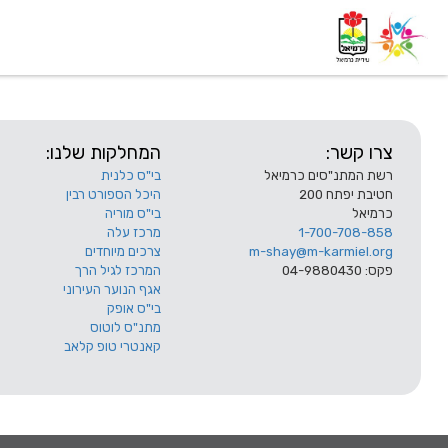
דף בית
אודות
השלוחות
צרו קשר:
המחלקות שלנו:
רשת המתנ"סים כרמיאל
בי"ס כלנית
חטיבת יפתח 200
היכל הספורט רבין
כרמיאל
בי"ס מוריה
1-700-708-858
מרכז עלה
m-shay@m-karmiel.org
צרכים מיוחדים
פקס: 04-9880430
המרכז לגיל הרך
אגף הנוער העירוני
בי"ס אופק
מתנ"ס לוטוס
קאנטרי טופ קלאב