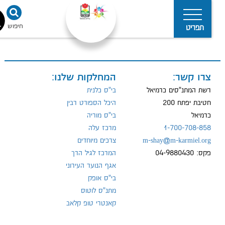
חיפוש
נגישו
תפריט
צרו קשר:
המחלקות שלנו:
מדיניות
הפרטיות
רשת המתנ"סים כרמיאל
בי"ס כלנית
חטיבת יפתח 200
היכל הספורט רבין
כרמיאל
בי"ס מוריה
1-700-708-858
מרכז עלה
m-shay@m-karmiel.org
צרכים מיוחדים
פקס: 04-9880430
המרכז לגיל הרך
אגף הנוער העירוני
בי"ס אופק
מתנ"ס לוטוס
קאנטרי טופ קלאב