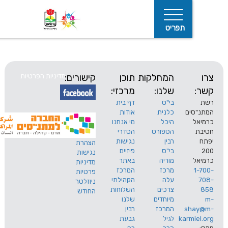
תפריט
המחלקות
תוכן
קישורים:
מדיניות הפרטיות
שלנו:
מרכזי:
בי"ס
דף בית
ים
כלנית
אודות
היכל
מי אנחנו
חיפוש
הספורט
הסדרי
רבין
נגישות
הצהרת
בי"ס
פיזיים
נגישות
מוריה
באתר
מדיניות
מרכז
המרכז
פרטיות
עלה
הקהילתי
ניוזלטר
צרכים
השלוחות
החודש
מיוחדים
שלנו
s
המרכז
רבין
karm
לגיל
גבעת