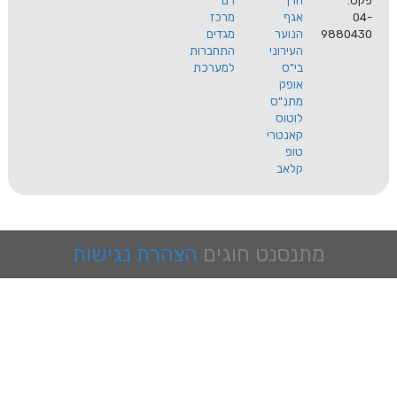
הרך
רם
אגף
מרכז
9
הנוער
מגדים
העירוני
התחברות
בי"ס
למערכת
אופק
מתנ"ס
לוטוס
קאנטרי
טופ
קלאב
מתנסנט
חוגים
הצהרת נגישות