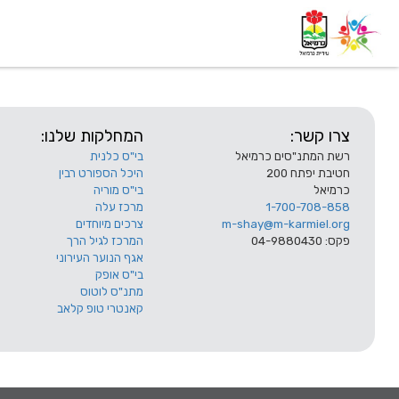
דף בית
אודות
השלוחות
צרו קשר:
המחלקות שלנו:
רשת המתנ"סים כרמיאל
בי"ס כלנית
חטיבת יפתח 200
היכל הספורט רבין
כרמיאל
בי"ס מוריה
1-700-708-858
מרכז עלה
m-shay@m-karmiel.org
צרכים מיוחדים
פקס: 04-9880430
המרכז לגיל הרך
אגף הנוער העירוני
בי"ס אופק
מתנ"ס לוטוס
קאנטרי טופ קלאב